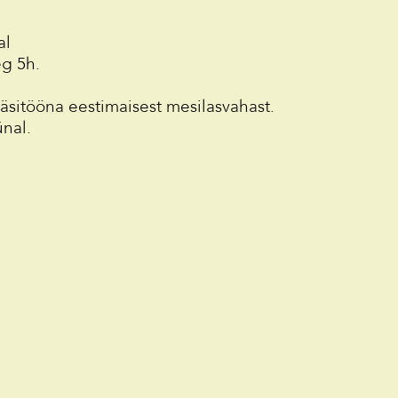
al
g 5h.
äsitööna eestimaisest mesilasvahast.
ünal.